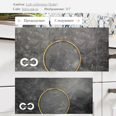
Альбом:
Loft collection (Лофт)
Сайт:
fenix-mk.ru
Изображение: 3/7
Предыдущее
Следующее